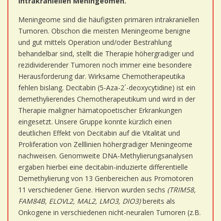
intrakraniellen Meningeomen.
Meningeome sind die häufigsten primären intrakraniellen
Tumoren. Obschon die meisten Meningeome benigne
und gut mittels Operation und/oder Bestrahlung
behandelbar sind, stellt die Therapie höhergradiger und
rezidividerender Tumoren noch immer eine besondere
Herausforderung dar. Wirksame Chemotherapeutika
fehlen bislang. Decitabin (5-Aza-2´-deoxycytidine) ist ein
demethylierendes Chemotherapeutikum und wird in der
Therapie maligner hämatopoetischer Erkrankungen
eingesetzt. Unsere Gruppe konnte kürzlich einen
deutlichen Effekt von Decitabin auf die Vitalität und
Proliferation von Zelllinien höhergradiger Meningeome
nachweisen. Genomweite DNA-Methylierungsanalysen
ergaben hierbei eine decitabin-induzierte differentielle
Demethylierung von 13 Genbereichen aus Promotoren
11 verschiedener Gene. Hiervon wurden sechs
(
TRIM58,
FAM84B, ELOVL2, MAL2, LMO3, DIO3)
bereits als
Onkogene in verschiedenen nicht-neuralen Tumoren (z.B.